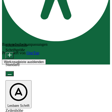
Barrierefreiheitsanpassungen
Inhaltsmodule
Schriftgröße
Präsentiert von
OneTap
Werkzeugleiste ausblenden
Standard
Lesbare Schrift
Zeilenhöhe